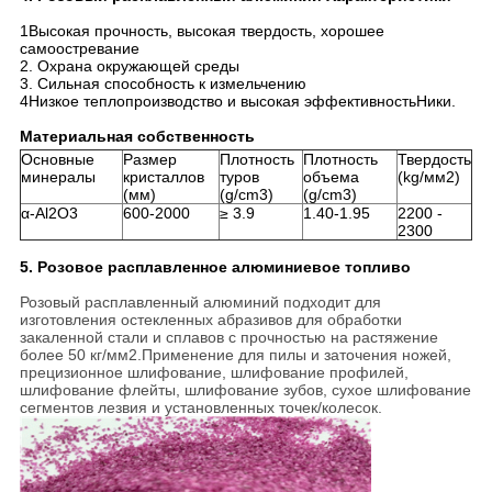
1Высокая прочность, высокая твердость, хорошее
самоостревание
2. Охрана окружающей среды
3. Сильная способность к измельчению
4Низкое теплопроизводство и высокая эффективность
Ники.
Материальная собственность
Основные
Размер
Плотность
Плотность
Твердость
минералы
кристаллов
туров
объема
(kg/мм2)
(мм)
(g/cm3)
(g/cm3)
α-Al2O3
600-2000
≥ 3.9
1.40-1.95
2200 -
2300
5. Розовое расплавленное алюминиевое топливо
Розовый расплавленный алюминий подходит для
изготовления остекленных абразивов для обработки
закаленной стали и сплавов с прочностью на растяжение
более 50 кг/мм2.Применение для пилы и заточения ножей,
прецизионное шлифование, шлифование профилей,
шлифование флейты, шлифование зубов, сухое шлифование
сегментов лезвия и установленных точек/колесок.