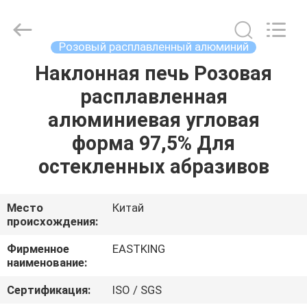
алюминия
supplier.
Copyright
©
2021
Розовый расплавленный алюминий
-
2025
Eastking
Наклонная печь Розовая
ДОМ
Industrial
Limited.
расплавленная
All
Rights
Reserved.
ПРОДУКТЫ
алюминиевая угловая
Developed
by
ECER
форма 97,5% Для
О
остекленных абразивов
НАС
Место
Китай
происхождения:
ПУТЕШЕСТВИЕ
ФАБРИКИ
Фирменное
EASTKING
наименование:
ПРОВЕРКА
Сертификация:
ISO / SGS