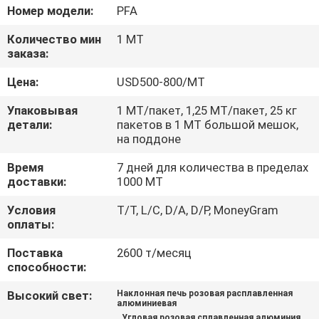
КАЧЕСТВА
Номер модели:
PFA
Количество мин
1 МТ
СВЯЖИТЕСЬ
заказа:
МЫ
Цена:
USD500-800/MT
Упаковывая
1 МТ/пакет, 1,25 МТ/пакет, 25 кг
НОВОСТИ
детали:
пакетов в 1 МТ большой мешок,
на поддоне
СЛУЧАИ
Время
7 дней для количества в пределах
доставки:
1000 МТ
Условия
T/T, L/C, D/A, D/P, MoneyGram
КАРТА
оплаты:
САЙТА
Поставка
2600 т/месяц
способности:
PRIVACY
Высокий свет:
Наклонная печь розовая расплавленная
алюминиевая
POLICY
,
,
Угловая розовая сплавленная алюминия