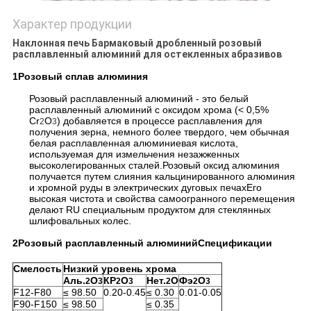
Характер продукции
Наклонная печь Бармаковый дробленный розовый
расплавленный алюминий для остекленных абразивов
1Розовый сплав алюминия
Розовый расплавленный алюминий - это белый
расплавленный алюминий с оксидом хрома (< 0,5%
Cr
О
) добавляется в процессе расплавления для
2
3
получения зерна, немного более твердого, чем обычная
белая расплавленная алюминиевая кислота,
используемая для измельчения незажженных
высоколегированных сталей.Розовый оксид алюминия
получается путем слияния кальцинированного алюминия
и хромной руды в электрических дуговых печахЕго
высокая чистота и свойства самоогранного перемещения
делают RU специальным продуктом для стеклянных
шлифовальных колес.
2Розовый расплавленный алюминийСпецификации
Смелость
Низкий уровень хрома
Аль.
О
КР
О
Нет.
О
Фэ
О
2
3
2
3
2
2
3
F12-F80
≤ 98.50
0.20-0.45
≤ 0.30
0.01-0.05
F90-F150
≤ 98.50
≤ 0.35