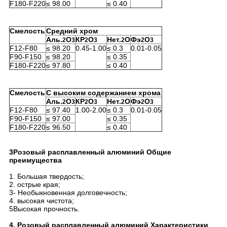
F180-F220
≤ 98.00
≤ 0.40
Смелость
Средний хром
Аль.
О
КР
О
Нет.
О
Фэ
О
2
3
2
3
2
2
3
F12-F80
≤ 98.20
0.45-1.00
≤ 0.3
0.01-0.05
F90-F150
≤ 98.20
≤ 0.35
F180-F220
≤ 97.80
≤ 0.40
Смелость
С высоким содержанием хрома
Аль.
О
КР
О
Нет.
О
Фэ
О
2
3
2
3
2
2
3
F12-F80
≤ 97.40
1.00-2.00
≤ 0.3
0.01-0.05
F90-F150
≤ 97.00
≤ 0.35
F180-F220
≤ 96.50
≤ 0.40
3Розовый расплавленный алюминий Общие
преимущества
1. Большая твердость;
2. острые края;
3- Необыкновенная долговечность;
4. высокая чистота;
5Высокая прочность.
4. Розовый расплавленный алюминий Характеристики