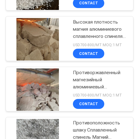
КАЧЕСТВА
CONTACT
Высокая плотность
СВЯЖИТЕСЬ
магния алюминиевого
МЫ
сплавленного спинеля
для теплоизоляционных
USD700-800/MT MOQ:1 МТ
материалов
НОВОСТИ
CONTACT
СЛУЧАИ
Противоржавленный
магнезийный
алюминиевый
КАРТА
расплавленный спинель
USD700-800/MT MOQ:1 МТ
74,5% для
САЙТА
CONTACT
производства
скользящих сосочек
PRIVACY
Противоположность
шлаку Сплавленный
POLICY
спинель Магний