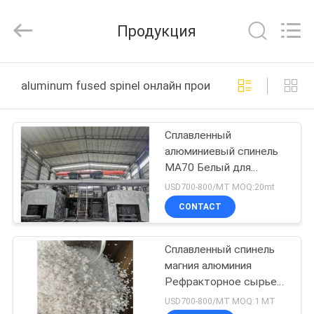
алюминия
supplier.
Copyright
Продукция
©
2021
-
2025
Eastking
ДОМ
Industrial
Limited.
aluminum fused spinel онлайн производство
All
Rights
Reserved.
ПРОДУКТЫ
Developed
by
Сплавленный
ECER
алюминиевый спинель
О
MA70 Белый для
НАС
огнеупорных
USD700-800/MT MOQ:20mt
материалов
CONTACT
ПУТЕШЕСТВИЕ
Сплавленный спинель
ФАБРИКИ
магния алюминия
Рефракторное сырье
ПРОВЕРКА
ISO одобрено
USD700-800/MT MOQ:1 МТ