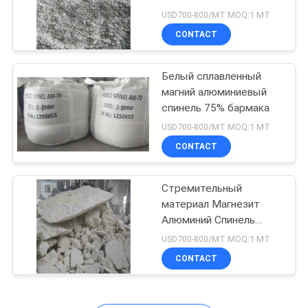
Алюминий Спинель
USD700-800/MT MOQ:1 МТ
Большая плотность
CONTACT
объема
Белый сплавленный
магний алюминиевый
спинель 75% бармака
USD700-800/MT MOQ:1 МТ
CONTACT
Стремительный
материал Магнезит
Алюминий Спинель
Коррозионная
USD700-800/MT MOQ:1 МТ
стойкость
CONTACT