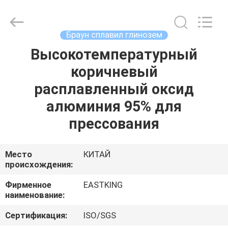
острым
зерном
коричневого
цвета
поставщик.
Браун сплавил глинозем
Copyright
©
2021
Высокотемпературный
ДОМ
-
2024
коричневый
brown-
fusedalumina.com.
All
ПРОДУКТЫ
расплавленный оксид
Rights
Reserved.
Developed
алюминия 95% для
by
ECER
О
прессования
НАС
Место
КИТАЙ
происхождения:
ПУТЕШЕСТВИЕ
ФАБРИКИ
Фирменное
EASTKING
наименование:
ПРОВЕРКА
Сертификация:
ISO/SGS