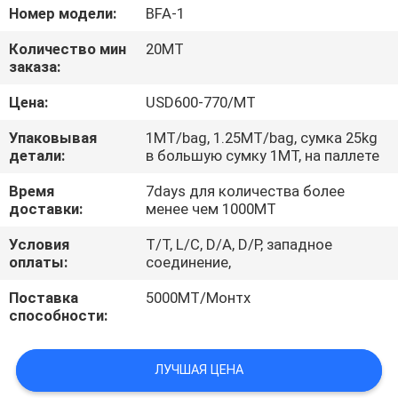
КАЧЕСТВА
Номер модели:
BFA-1
Количество мин
20МТ
СВЯЖИТЕСЬ
заказа:
МЫ
Цена:
USD600-770/MT
Упаковывая
1MT/bag, 1.25MT/bag, сумка 25kg
НОВОСТИ
детали:
в большую сумку 1MT, на паллете
Время
7days для количества более
СЛУЧАИ
доставки:
менее чем 1000MT
Условия
T/T, L/C, D/A, D/P, западное
оплаты:
соединение,
Поставка
5000МТ/Монтх
способности:
ЛУЧШАЯ ЦЕНА