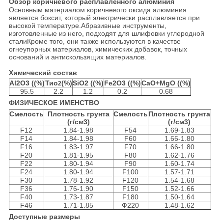
Обзор коричневого расплавленного алюминия
Основным материалом коричневого оксида алюминия
является боксит, который электрически расплавляется при
высокой температуре.Абразивные инструменты,
изготовленные из него, подходят для шлифовки углеродной
сталиКроме того, они также используются в качестве
огнеупорных материалов, химических добавок, точных
оснований и антискользящих материалов.
Химический состав
Al2O3 ((%)
Тио
(%)
SiO2 ((%)
Fe2O3 ((%)
CaO+MgO ((%)
2
95.5
2.2
1.2
0.2
0.68
ФИЗИЧЕСКОЕ ИМЕНСТВО
Смелость
Плотность грунта
Смелость
Плотность грунта
(г/см3)
(г/см3)
F12
1.84-1.98
F54
1.69-1.83
F14
1.84-1.98
F60
1.66-1.80
F16
1.83-1.97
F70
1.66-1.80
F20
1.81-1.95
F80
1.62-1.76
F22
1.80-1.94
F90
1.60-1.74
F24
1.80-1.94
F100
1.57-1.71
F30
1.78-1.92
F120
1.54-1.68
F36
1.76-1.90
F150
1.52-1.66
F40
1.73-1.87
F180
1.50-1.64
F46
1.71-1.85
Ф220
1.48-1.62
Доступные размеры