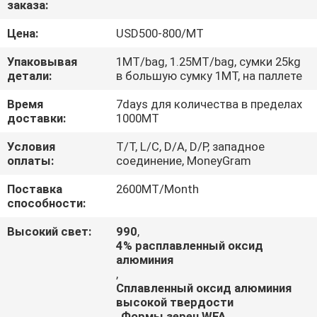
заказа:
КАЧЕСТВА
Цена:
USD500-800/MT
СВЯЖИТЕСЬ
Упаковывая
1MT/bag, 1.25MT/bag, сумки 25kg
МЫ
детали:
в большую сумку 1MT, на паллете
Время
7days для количества в пределах
доставки:
1000MT
НОВОСТИ
Условия
T/T, L/C, D/A, D/P, западное
оплаты:
соединение, MoneyGram
СЛУЧАИ
Поставка
2600MT/Month
способности:
Высокий свет:
990
,
4% расплавленный оксид
алюминия
,
Сплавленный оксид алюминия
высокой твердости
,
Формы зерен WFA