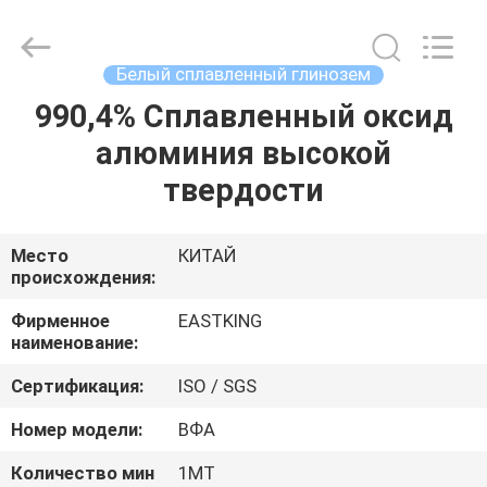
сплав
алюминия
поставщик.
Copyright
©
Белый сплавленный глинозем
2021
-
2024
990,4% Сплавленный оксид
ДОМ
brown-
fusedalumina.com.
алюминия высокой
All
Rights
Reserved.
ПРОДУКТЫ
твердости
Developed
by
ECER
О
Место
КИТАЙ
происхождения:
НАС
Фирменное
EASTKING
наименование:
ПУТЕШЕСТВИЕ
Сертификация:
ISO / SGS
ФАБРИКИ
Номер модели:
ВФА
ПРОВЕРКА
Количество мин
1МТ