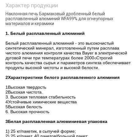
Характер продукции
Наклонная печь Бармаковый дробленный белый
расплавленный алюминий WFA99% для огнеупорных
материалов и керамики
1. Белый расплавленный алюминий
Белый расплавленный алюминий - это высокочистый
синтетический минерал, изготовленный путем расплава
чистого алюминия контроля качества Bayer в электрической
дуговой печи при температурах более 2000
Строгий
o
контроль качества сырья и параметров синтеза обеспечивает
продукты высокой чистоты и высокой белости.
2Характеристики белого расплавленного алюминия
1Высокая твердость
2Высокая чистота.
3. Высокая тепловая стабильность
4Устойчивые химические вещества
5Высокая белость
6. Высокая прочность
3Белая расплавленная алюминиевая упаковка
1) 25 кг/пакетик, в сыпучей форме;
2) 25 кг/пакет, 40 пакетов/большой пакет;