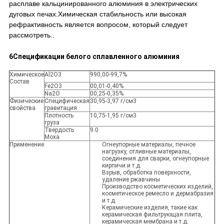
расплаве кальцинированного алюминия в электрических
дуговых печах.Химическая стабильность или высокая
рефрактивность является вопросом, который следует
рассмотреть..
6Спецификации белого сплавленного алюминия
Химическое
Al2O3
990,00-99,7%
Состав
Fe2O3
00,01-0,40%
Na2O
00,25-0,35%
Физические
Специфическая
30,95-3,97 г/см3
свойства
гравитация
Плотность
10,75-1,95 г/см3
груза
Твердость
9.0
Моха
Применение
Огнеупорные материалы, печное
нагрузку, отливные материалы,
соединения для сварки, огнеупорные
кирпичи и т.д.
Взрыв, обработка поверхности,
удаление ржавчины
Производство косметических изделий,
косметическое ремесло и дермабразия
и т.д.
Керамические изделия, такие как
керамическая фильтрующая плита,
керамическая мембрана и т.д.