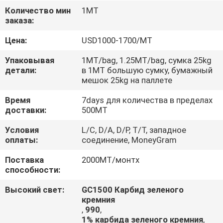
КАЧЕСТВА
Количество мин
1МТ
заказа:
СВЯЖИТЕСЬ
Цена:
USD1000-1700/MT
МЫ
Упаковывая
1MT/bag, 1.25MT/bag, сумка 25kg
детали:
в 1MT большую сумку, бумажный
мешок 25kg на паллете
НОВОСТИ
Время
7days для количества в пределах
доставки:
500MT
СЛУЧАИ
Условия
L/C, D/A, D/P, T/T, западное
оплаты:
соединение, MoneyGram
Поставка
2000МТ/монтх
способности:
Высокий свет:
GC1500 Карбид зеленого
кремния
,
990
,
1% карбида зеленого кремния
,