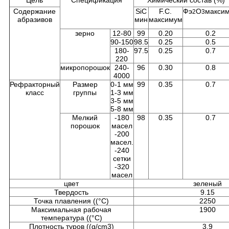
Цель
Спецификация
Химический состав (%)
Содержание
SiC
F.C.
Фэ
О
макси
2
3
абразивов
мин
максимум
зерно
12-80
99
0.20
0.2
90-150
98.5
0.25
0.5
180-
97.5
0.25
0.7
220
микропорошок
240-
96
0.30
0.8
4000
Рефракторный
Размер
0-1 мм
99
0.35
0.7
класс
группы
1-3 мм
3-5 мм
5-8 мм
Мелкий
-180
98
0.35
0.7
порошок
масел
-200
масел.
-240
сетки
-320
масел
цвет
зеленый
Твердость
9.15
Точка плавления ((°C)
2250
Максимальная рабочая
1900
температура ((°C)
Плотность туров ((g/cm3)
3.9