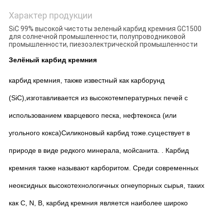
Характер продукции
SiC 99% высокой чистоты зеленый карбид кремния GC1500
для солнечной промышленности, полупроводниковой
промышленности, пиезоэлектрической промышленности
Зелёный карбид кремния
карбид кремния, также известный как карборунд
(SiC),
изготавливается из высокотемпературных печей с
использованием кварцевого песка, нефтекокса (или
угольного кокса)
Силиконовый карбид тоже.
существует в
природе в виде редкого минерала, мойсанита.
. Карбид
кремния также называют карборитом. Среди современных
неоксидных высокотехнологичных огнеупорных сырья, таких
как C, N, B, карбид кремния является наиболее широко