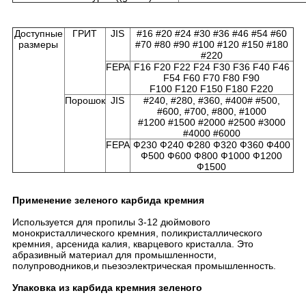
Доступные
ГРИТ
JIS
#16 #20 #24 #30 #36 #46 #54 #60
размеры
#70 #80 #90 #100 #120 #150 #180
#220
FEPA
F16 F20 F22 F24 F30 F36 F40 F46
F54 F60 F70 F80 F90
F100 F120 F150 F180 F220
Порошок
JIS
#240, #280, #360, #400# #500,
#600, #700, #800, #1000
#1200 #1500 #2000 #2500 #3000
#4000 #6000
FEPA
Ф230 Ф240 Ф280 Ф320 Ф360 Ф400
Ф500 Ф600 Ф800 Ф1000 Ф1200
Ф1500
Применение зеленого карбида кремния
Используется для пропилы 3-12 дюймового
монокристаллического кремния, поликристаллического
кремния, арсенида калия, кварцевого кристалла. Это
абразивный материал для промышленности,
полупроводников,и пьезоэлектрическая промышленность.
Упаковка из карбида кремния зеленого