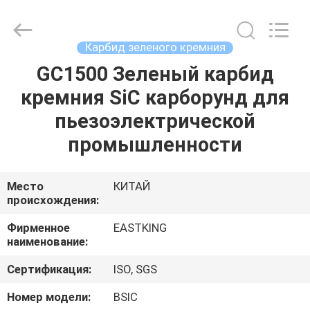
©
2021
-
2024
brown-
Карбид зеленого кремния
fusedalumina.com.
All
Rights
GC1500 Зеленый карбид
ДОМ
Reserved.
Developed
кремния SiC карборунд для
by
ECER
ПРОДУКТЫ
пьезоэлектрической
промышленности
О
НАС
Место
КИТАЙ
происхождения:
ПУТЕШЕСТВИЕ
Фирменное
EASTKING
наименование:
ФАБРИКИ
Сертификация:
ISO, SGS
ПРОВЕРКА
Номер модели:
BSIC