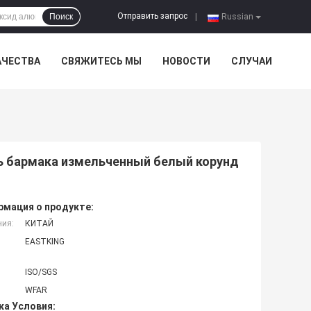
Отправить запрос
Поиск
|
Russian
АЧЕСТВА
СВЯЖИТЕСЬ МЫ
НОВОСТИ
СЛУЧАИ
чь бармака измельченный белый корунд
мация о продукте:
ния:
КИТАЙ
EASTKING
ISO/SGS
WFAR
ка Условия: