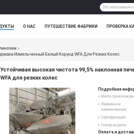
ДУКТЫ
О НАС
ПУТЕШЕСТВИЕ ФАБРИКИ
ПРОВЕРКА К
глинозем
армака Измельченный Белый Корунд WFA Для Резких Колес
Устойчивая высокая чистота 99,5% наклонная пе
WFA для резких колес
Подробная инфор
Место происхожде
Фирменное
наименование:
Сертификация:
Номер модели:
Оплата и достав