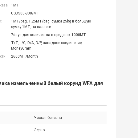
каза:
1МТ
USD500-800/MT
и:
1MT/bag, 1.25MT/bag, сумки 25kg в большую
сумку 1MT, на паллете
7days для количества в пределах 1000MT
T/T, L/C, D/A, D/P, западное соединение,
MoneyGram
сти:
2600MT/Month
рмака измельченный белый корунд WFA для
Чистая белизна
Зерно
: