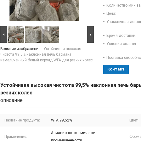
Количество мин за
Цена:
Упаковывая детал
Время доставки:
Условия оплаты:
Большие изображения :
Устойчивая высокая
чистота 99,5% наклонная печь бармака
Поставка способно
измельченный белый корунд WFA для резких колес
Контакт
Устойчивая высокая чистота 99,5% наклонная печь ба
резких колес
описание
Название продукта:
WFA 99,52%
Цвет:
Авиационно-космические
Применение:
Форма
промышленности