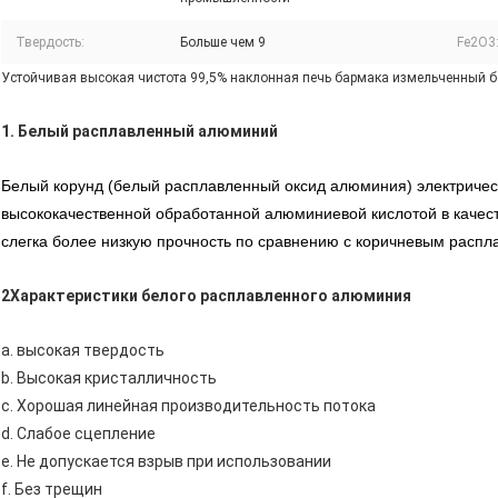
Твердость:
Больше чем 9
Fe2O3
Устойчивая высокая чистота 99,5% наклонная печь бармака измельченный б
1. Белый расплавленный алюминий
Белый корунд (белый расплавленный оксид алюминия) электрическ
высококачественной обработанной алюминиевой кислотой в качест
слегка более низкую прочность по сравнению с коричневым расп
2Характеристики белого расплавленного алюминия
a. высокая твердость
b. Высокая кристалличность
c. Хорошая линейная производительность потока
d. Слабое сцепление
e. Не допускается взрыв при использовании
f. Без трещин