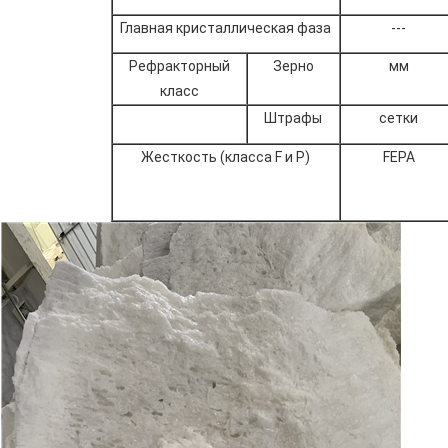
Главная кристаллическая фаза
---
Рефракторный
Зерно
мм
класс
Штрафы
сетки
Жесткость (класса F и P)
FEPA