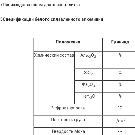
7Производство форм для точного литья.
5Спецификации белого сплавленного алюминия
Положения
Единица
Химический состав
Аль.
О
%
2
3
SiO
%
2
Фэ
О
%
2
3
Нет.
О
%
2
Рефракторность
°C
Плотность груза
3
г/см
Твердость Моха
---