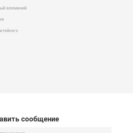
ный алюминий
ия
литейного
авить сообщение