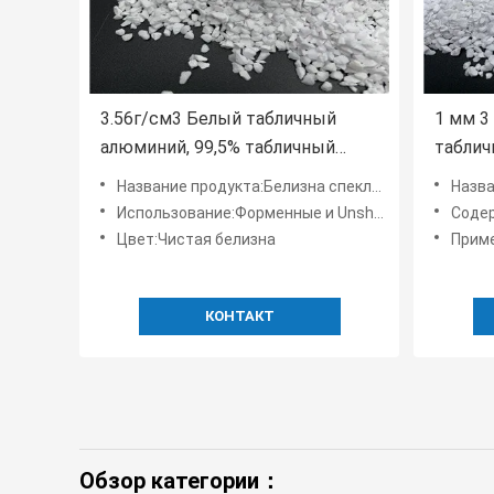
3.56г/см3 Белый табличный
1 мм 3
алюминий, 99,5% табличный
таблич
корунд
огнеуп
Название продукта:Белизна спекла корунд в виде таблиц 99%
Название
Использование:Форменные и Unshaped продукты
Содер
Цвет:Чистая белизна
Приме
КОНТАКТ
Обзор категории：