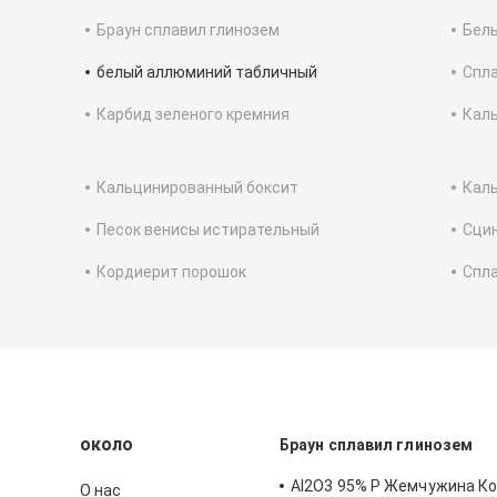
Браун сплавил глинозем
Бел
белый аллюминий табличный
Спла
Карбид зеленого кремния
Кал
Кальцинированный боксит
Каль
Песок венисы истирательный
Сци
Кордиерит порошок
Спл
около
Браун сплавил глинозем
Al2O3 95% P Жемчужина К
О нас