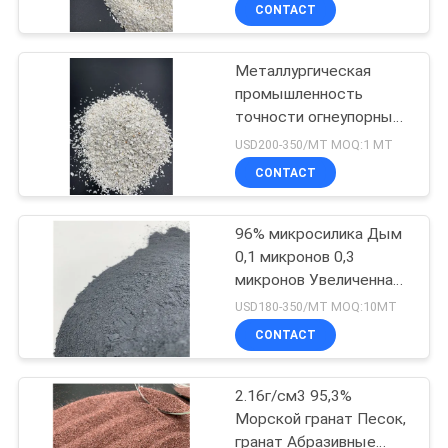
алюминия
КАЧЕСТВА
CONTACT
Металлургическая
СВЯЖИТЕСЬ
17
промышленность
МЫ
точности огнеупорный
Розовый
песок, используемый
USD200-350/MT MOQ:1 МТ
расплавленный
для литья 1796min.
НОВОСТИ
CONTACT
алюминий
СЛУЧАИ
96% микросилика Дым
0,1 микронов 0,3
микронов Увеличенная
КАРТА
15
плотность бетона
USD180-350/MT MOQ:10MT
САЙТА
белый аллюминий
CONTACT
табличный
PRIVACY
2.16г/см3 95,3%
Морской гранат Песок,
POLICY
гранат Абразивные