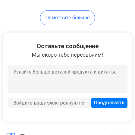
19
Осмотрите больше
керамический
песок литейного
производства
Оставьте сообщение
Мы скоро тебе перезвоним!
13
Кальцинированный
боксит