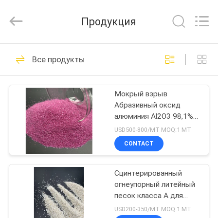
острым
зерном
коричневого
Продукция
цвета
поставщик.
Copyright
©
2021
ДОМ
47
-
2025
Все продукты
Eastking
Браун сплавил
Industrial
Limited.
ПРОДУКТЫ
All
глинозем
Rights
Мокрый взрыв
Reserved.
Developed
Абразивный оксид
by
О
ECER
алюминия Al2O3 98,1%
НАС
36# Сдавленный более
USD500-800/MT MOQ:1 МТ
жесткий ролик
CONTACT
42
ПУТЕШЕСТВИЕ
Белый
Сцинтерированный
ФАБРИКИ
огнеупорный литейный
сплавленный
песок класса А для
ПРОВЕРКА
производства
USD200-350/MT MOQ:1 МТ
глинозем