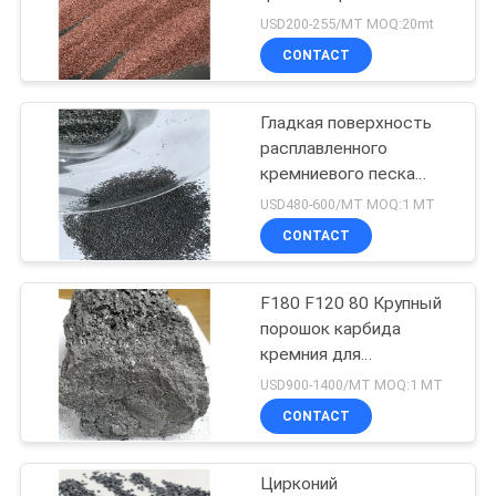
СМИ
USD200-255/MT MOQ:20mt
CONTACT
17
Сплавленный
Гладкая поверхность
расплавленного
цирконий из
кремниевого песка
Форма шарика 1,95 г/
алюминия
USD480-600/MT MOQ:1 МТ
см3 1795 градусов
CONTACT
Рефракторность
F180 F120 80 Крупный
15
порошок карбида
Черный карбид
кремния для
шлифования стальных
USD900-1400/MT MOQ:1 МТ
кремния
слитков
CONTACT
Цирконий