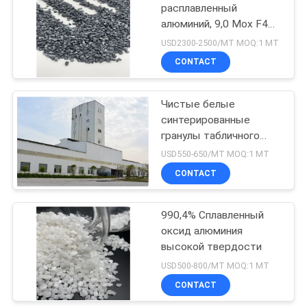
расплавленный
алюминий, 9,0 Мох F4
15
Алюминиевый оксид
USD2300-2500/MT MOQ:1 МТ
абразивный
Карбид зеленого
CONTACT
кремния
Чистые белые
синтерированные
гранулы табличного
алюминия 99,4% Низкая
USD550-650/MT MOQ:1 МТ
пористость
CONTACT
10
Кальцинированный
990,4% Сплавленный
оксид алюминия
порошок
высокой твердости
глинозема
USD500-800/MT MOQ:1 МТ
CONTACT